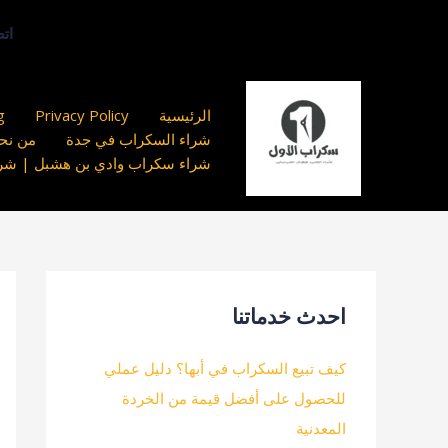
خطي
اتصل بنا ا
لى
لمحتوى
الرئيسية
Privacy Policy
g
شراء السكراب في جدة
من نحن
شراء سكراب وادي بن هشبل | شركة 
احدث خدماتنا
كيف تبيع السكراب في أبها؟ دليل عملي
للحصول على أفضل قيمة من الخردة
المعدنية