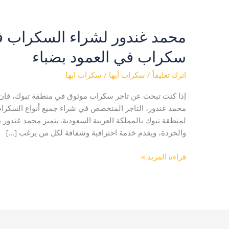
محمد غندور لشراء السكراب ف
محمد
غندور
سكراب في العمود بضباء
لشراء
السكراب
اترك تعليقاً
/
سكراب أبها
/
سكراب ابها
في
تبوك
إذا كنت تبحث عن تاجر سكراب موثوق في منطقة تبوك، فإن ال
|
محمد غندور، التاجر المتخصص في شراء جميع أنواع السكراب 
يشتري
لمنطقة تبوك بالمملكة العربية السعودية. يتميز محمد غندور
سكراب
والخردة، ويقدم خدمة احترافية وشفافة لكل من يرغب […]
في
العمود
قراءة المزيد »
بضباء