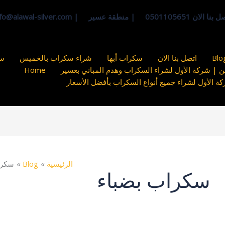
لان 0501105651 | منطقة عسير | info@alawal-silver.com
Blo
اتصل بنا الان
سكراب أبها
شراء سكراب بالخميس
سك
 | شركة الأول لشراء السكراب وهدم المباني بعسير
Home
الأول لشراء جميع أنواع السكراب بأفضل الأسعار
الرئيسية
Blog
سكرا
سكراب بضباء