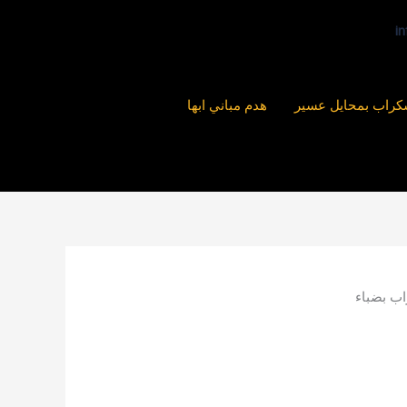
راب بمحايل عسير
هدم مباني ابها
ب بضباء