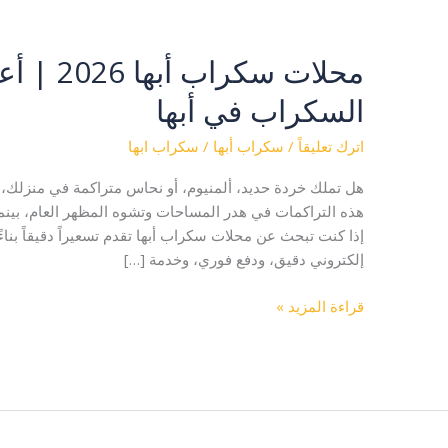
محلات سكر
محلات
سكراب
السكراب في أبها
أبها
2026
اترك تعليقاً
/
سكراب أبها
/
سكراب ابها
|
أعلى
هل تملك خردة حديد، ألمنيوم، أو نحاس متراكمة في منزلك،
سعر
هذه التراكمات في هدر المساحات وتشوه المظهر العام، بينما
لشراء
إذا كنت تبحث عن محلات سكراب أبها تقدم تسعيراً دقيقاً بنا
السكراب
إلكتروني دقيق، ودفع فوري، وخدمة […]
في
أبها
قراءة المزيد »