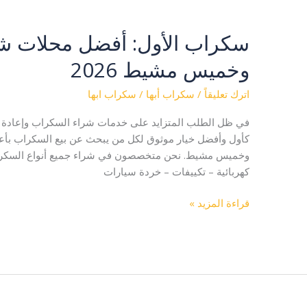
سكراب الأول: أفضل محلات شر
سكراب
الأول:
وخميس مشيط 2026
أفضل
محلات
اترك تعليقاً
/
سكراب أبها
/
سكراب ابها
شراء
سكراب
في ظل الطلب المتزايد على خدمات شراء السكراب وإعادة ا
في
كأول وأفضل خيار موثوق لكل من يبحث عن بيع السكراب بأعل
أبها
وخميس مشيط. نحن متخصصون في شراء جميع أنواع السكراب 
وخميس
كهربائية – تكييفات – خردة سيارات
مشيط
2026
قراءة المزيد »