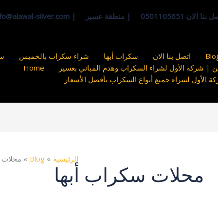
لان 0501105651 | منطقة عسير | info@alawal-silver.com
Blo
اتصل بنا الان
سكراب أبها
شراء سكراب بالخميس
سك
 | شركة الأول لشراء السكراب وهدم المباني بعسير
Home
الأول لشراء جميع أنواع السكراب بأفضل الأسعار
الرئيسية
Blog
محلات 
محلات سكراب أبها