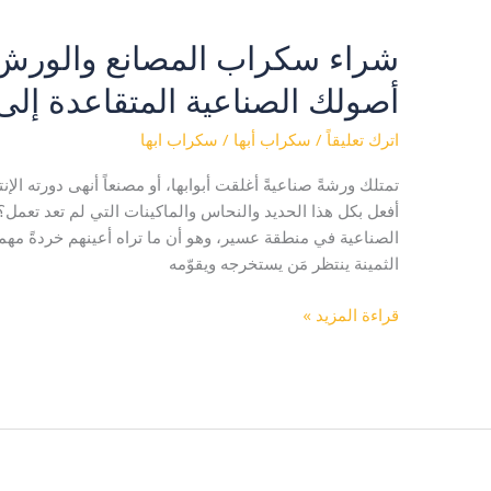
شراء سكراب المصانع والورش 
شراء
سكراب
أصولك الصناعية المتقاعدة إلى
المصانع
والورش
اترك تعليقاً
/
سكراب أبها
/
سكراب ابها
في
أبها
تمتلك ورشةً صناعيةً أغلقت أبوابها، أو مصنعاً أنهى دورته ال
|
أفعل بكل هذا الحديد والنحاس والماكينات التي لم تعد تعم
حين
الصناعية في منطقة عسير، وهو أن ما تراه أعينهم خردةً مهمل
تتحول
الثمينة ينتظر مَن يستخرجه ويقوّمه
أصولك
الصناعية
قراءة المزيد »
المتقاعدة
إلى
سيولة
فورية