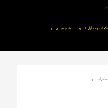
راب بمحايل عسير
هدم مباني ابها
سكراب أبها