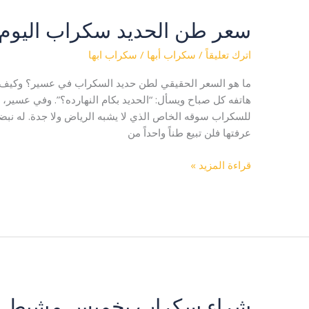
سعر طن الحديد سكراب اليوم
سعر
طن
اترك تعليقاً
/
سكراب أبها
/
سكراب ابها
الحديد
سكراب
ما هو السعر الحقيقي لطن حديد السكراب في عسير؟ وكيف ت
اليوم
هاتفه كل صباح ويسأل: “الحديد بكام النهارده؟”. وفي عسير،
في
للسكراب سوقه الخاص الذي لا يشبه الرياض ولا جدة. له نبضه،
عسير
عرفتها فلن تبيع طناً واحداً من
قراءة المزيد »
شراء سكراب بخميس مشيط |
شراء