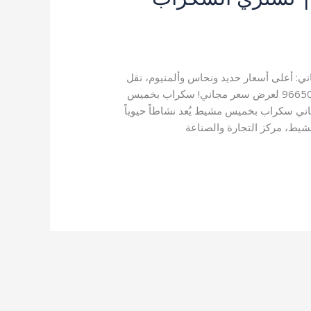
: أعلى أسعار حديد ونحاس وألمنيوم، نقل
مجاني، دفع فوري، وإعادة تدوير مسؤولة. اتصل +966501105651 لعرض سعر مجاني! سكراب بخميس
اني سكراب بخميس مشيط يُعد نشاطاً حيوياً
شيط، مركز التجارة والصناعة