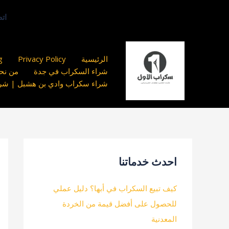
خطي
اتصل بنا ا
لى
لمحتوى
الرئيسية
Privacy Policy
g
شراء السكراب في جدة
من نحن
شراء سكراب وادي بن هشبل | شركة 
احدث خدماتنا
كيف تبيع السكراب في أبها؟ دليل عملي
للحصول على أفضل قيمة من الخردة
المعدنية