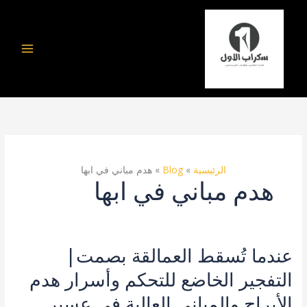
خطي
لى
لمحتوى
الرئيسية
Blog
هدم مباني في ابها
هدم مباني في ابها
عندما تُسقط العمالقة بصمت|
عندما
تُسقط
التفجير الخاضع للتحكم وأسرار هدم
العمالقة
بصمت|
الأبراج والمباني العالية في عسير