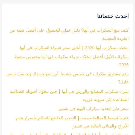
احدث خدماتنا
كيف تبيع السكراب في أبها؟ دليل عملي للحصول على أفضل قيمة من
الخردة المعدنية
محلات سكراب أبها 2026 | أعلى سعر لشراء السكراب في أبها
سكراب الأول: أفضل محلات شراء سكراب في أبها وخميس مشيط
2026
رقم مشتري سكراب في خميس مشيط: أين تبيع حديدك ونحاسك بسعر
عادل؟
شراء سكراب المصانع والورش في أبها | حين تتحول أصولك الصناعية
المتقاعدة إلى سيولة فورية
سعر طن الحديد سكراب اليوم في عسير
عندما تُسقط العمالقة بصمت| التفجير الخاضع للتحكم وأسرار هدم
الأبراج والمباني العالية في عسير
هدم المباني في أبها | دليلك المحلي لإزالة المواقع بأمان في قلب جبال