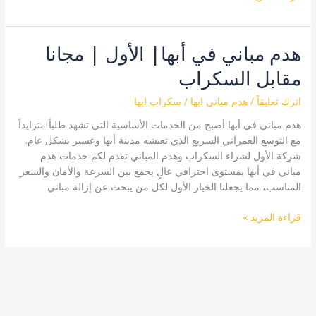
هدم مباني في أبها| الأول | مجانا
هدم
مباني
مقابل السكراب
في
أبها|
اترك تعليقاً
/
هدم مباني ابها
/
سكراب ابها
الأول
هدم مباني في أبها أصبح من الخدمات الأساسية التي تشهد طلباً متزايداً
|
مع التوسع العمراني السريع الذي تعيشه مدينة أبها وعسير بشكل عام.
مجانا
شركة الأول لشراء السكراب وهدم المباني تقدم لكم خدمات هدم
مقابل
مباني في أبها بمستوى احترافي عالٍ يجمع بين السرعة والأمان والسعر
السكراب
المناسب، مما يجعلنا الخيار الأول لكل من يبحث عن إزالة مباني
قراءة المزيد »