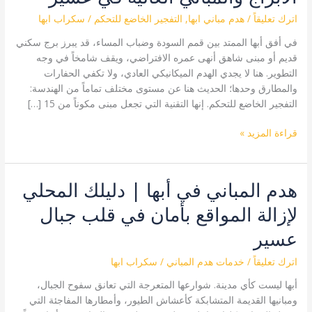
التفجير
الخاضع
اترك تعليقاً
/
هدم مباني ابها
,
التفجير الخاضع للتحكم
/
سكراب ابها
للتحكم
في أفق أبها الممتد بين قمم السودة وضباب المساء، قد يبرز برج سكني
وأسرار
قديم أو مبنى شاهق أنهى عمره الافتراضي، ويقف شامخاً في وجه
هدم
التطوير. هنا لا يجدي الهدم الميكانيكي العادي، ولا تكفي الحفارات
الأبراج
والمطارق وحدها؛ الحديث هنا عن مستوى مختلف تماماً من الهندسة:
والمباني
التفجير الخاضع للتحكم. إنها التقنية التي تجعل مبنى مكوناً من 15 […]
العالية
في
قراءة المزيد »
عسير
هدم المباني في أبها | دليلك المحلي
هدم
المباني
لإزالة المواقع بأمان في قلب جبال
في
أبها
عسير
|
دليلك
اترك تعليقاً
/
خدمات هدم المباني
/
سكراب ابها
المحلي
أبها ليست كأي مدينة. شوارعها المتعرجة التي تعانق سفوح الجبال،
لإزالة
ومبانيها القديمة المتشابكة كأعشاش الطيور، وأمطارها المفاجئة التي
المواقع