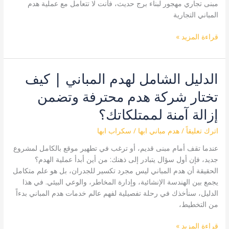
أعلى
مبنى تجاري مهجور لبناء برج حديث، فأنت لا تتعامل مع عملية هدم
قيمة
المباني التجارية
من
السكراب
قراءة المزيد »
الدليل الشامل لهدم المباني | كيف
الدليل
الشامل
تختار شركة هدم محترفة وتضمن
لهدم
المباني
إزالة آمنة لممتلكاتك؟
|
كيف
اترك تعليقاً
/
هدم مباني ابها
/
سكراب ابها
تختار
عندما تقف أمام مبنى قديم، أو ترغب في تطهير موقع بالكامل لمشروع
شركة
جديد، فإن أول سؤال يتبادر إلى ذهنك: من أين أبدأ عملية الهدم؟
هدم
الحقيقة أن هدم المباني ليس مجرد تكسير للجدران، بل هو علم متكامل
محترفة
يجمع بين الهندسة الإنشائية، وإدارة المخاطر، والوعي البيئي. في هذا
وتضمن
الدليل، سنأخذك في رحلة تفصيلية لفهم عالم خدمات هدم المباني بدءاً
إزالة
من التخطيط،
آمنة
لممتلكاتك؟
قراءة المزيد »