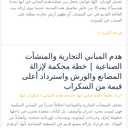
تغسل الوديان، كلها عوامل تجعل من عملية هدم المباني في أبها تحدياً
بأمان
هندسياً لا يتقنه إلا من عاش تفاصيل هذه المدينة. عندما تنوي إزالة بيت
في
العائلة القديم في حي المنسك، أو تطهير أرض تجارية مطلة على
قلب
الضباب في السودة،
جبال
عسير
قراءة المزيد »
هدم المباني التجارية والمنشآت
هدم
المباني
الصناعية | خطة محكمة لإزالة
التجارية
والمنشآت
المصانع والورش واسترداد أعلى
الصناعية
قيمة من السكراب
|
خطة
اترك تعليقاً
/
هدم مباني ابها
,
خدمات هدم المباني
/
سكراب ابها
محكمة
لإزالة
تختلف المنشآت التجارية والصناعية اختلافاً جذرياً عن المباني السكنية؛
المصانع
فهي ليست مجرد جدران وأسقف، بل كيانات معقدة تختزن في داخلها
والورش
خطوط إنتاج، وخزانات كيماوية، وتمديدات كهربائية ضخمة، وأطناناً من
واسترداد
الفولاذ. عند قرارك بإزالة مصنع قديم في المنطقة الصناعية بأبها، أو هدم